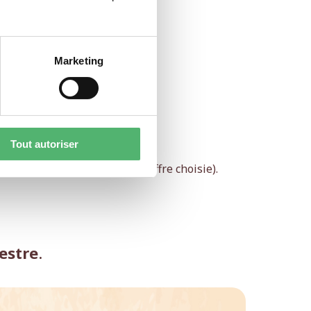
Marketing
Tout autoriser
e (pass annuel).
er (selon les conditions de l’offre choisie).
destre
.