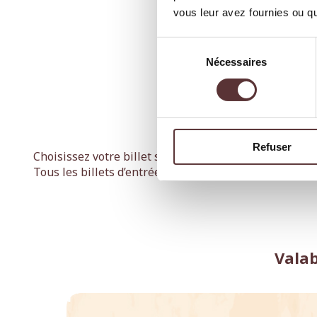
vous leur avez fournies ou qu'
Sélection
Nécessaires
du
consentement
Refuser
Choisissez votre billet selon votre date de visite (lib
Tous les billets d’entrée permettent de profiter du safa
Valab