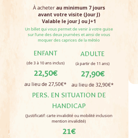
À acheter
au minimum 7 jours
avant votre visite (Jour J)
Valable le jour J ou J+1
Un billet qui vous permet de venir à votre guise
sur l’une des deux journées et ainsi de vous
moquer des caprices de la météo
ENFANT
ADULTE
(de 3 à 10 ans inclus)
(à partir de 11 ans)
22,50€
27,90€
au lieu de 27,50€*
au lieu de 32,90€*
PERS. EN SITUATION DE
HANDICAP
(Justificatif: carte invalidité ou mobilité inclusion
mention invalidité)
21€