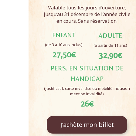
Valable tous les jours d’ouverture,
jusqu’au 31 décembre de l’année civile
en cours. Sans réservation.
ENFANT
ADULTE
(de 3 à 10 ans inclus)
(à partir de 11 ans)
27,50€
32,90€
PERS. EN SITUATION DE
HANDICAP
(Justificatif: carte invalidité ou mobilité inclusion
mention invalidité)
26€
J’achète mon billet