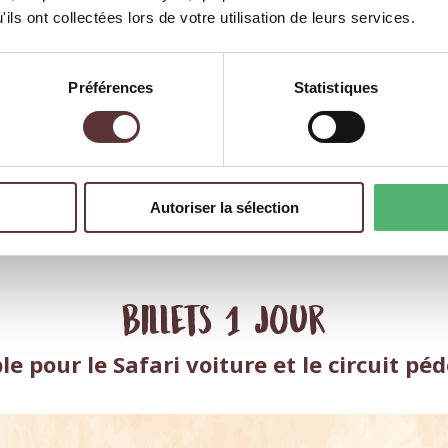
ils ont collectées lors de votre utilisation de leurs services.
Nos Tarifs
Préférences
Statistiques
Autoriser la sélection
re ou anticipée), votre tribu (packs famille) ou votre fréquenc
ri voiture et du circuit à pied et du Festival Lumières en hiv
Billets 1 jour
le pour le Safari voiture et le circuit pé