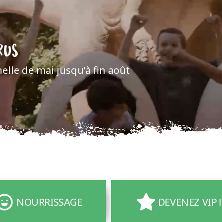
RUS
lle de mai jusqu’à fin août
NOURRISSAGE
DEVENEZ VIP !