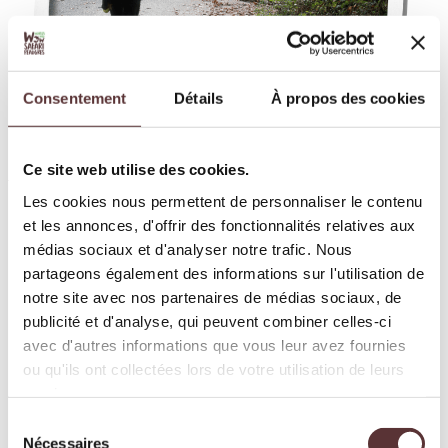
Consentement
Détails
À propos des cookies
Ce site web utilise des cookies.
Je pourrais ainsi encore vous raconter des anecdotes sur
les girafes, les zèbres rayés noirs et blancs… ou blancs et
Les cookies nous permettent de personnaliser le contenu
noirs ? Ou sur la riche descendance du mâle rhinocéros,
et les annonces, d'offrir des fonctionnalités relatives aux
mais je préfère vous laisser le plaisir de la découverte.
médias sociaux et d'analyser notre trafic. Nous
partageons également des informations sur l'utilisation de
Une expérience à part, au plus près
notre site avec nos partenaires de médias sociaux, de
publicité et d'analyse, qui peuvent combiner celles-ci
des animaux
avec d'autres informations que vous leur avez fournies
ou qu'ils ont collectées lors de votre utilisation de leurs
services.
Pas de bruit, pas de stress, juste le temps de respirer,
écouter et observer.
Sélection
Le Camion Brousse électrique offre un autre regard sur
Nécessaires
du