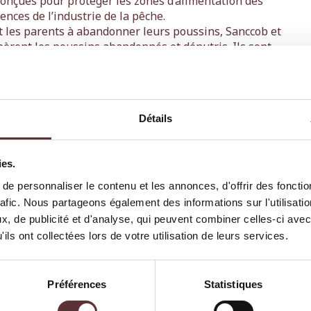
onçues pour protéger les zones d’alimentation des
nces de l’industrie de la pêche.
les parents à abandonner leurs poussins, Sanccob et
rent les poussins abandonnés et dénutris. Ils sont
gnés puis relâchés
Détails
ies.
e personnaliser le contenu et les annonces, d'offrir des fonctio
rafic. Nous partageons également des informations sur l'utilisati
 économique
, de publicité et d'analyse, qui peuvent combiner celles-ci avec
ils ont collectées lors de votre utilisation de leurs services.
e pas seulement de la préservation de la
onomique majeur. Le manchot africain contribue à
ers de visiteurs désireux d’observer cet oiseau
Préférences
Statistiques