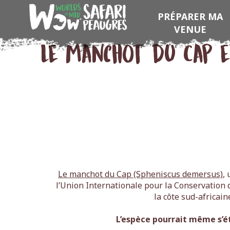
PRÉPARER MA
VENUE
Le manchot du Cap e
Le manchot du Cap (Spheniscus demersus)
,
l’Union Internationale pour la Conservation 
la côte sud-africain
L’espèce pourrait même s’ét