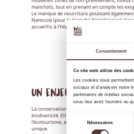
nouvelles zones de non-prélèvement, mieux c
manchots, tout en prenant en compte les exige
Le manque de nourriture poussant également 
Namccob (pour la branche Namibienne) récupè
accueillis à l’hôpital des oiseaux marins, soi
Consentement
Ce site web utilise des cook
Les cookies nous permettent d
sociaux et d'analyser notre t
Un enjeu écologique et
partenaires de médias sociaux
vous leur avez fournies ou qu'
La conservation des manchots du Cap ne relèv
biodiversité. Elle a aussi un impact socio-éc
Sélection
l’écotourisme, attirant chaque année des milli
Nécessaires
du
unique.
consentement