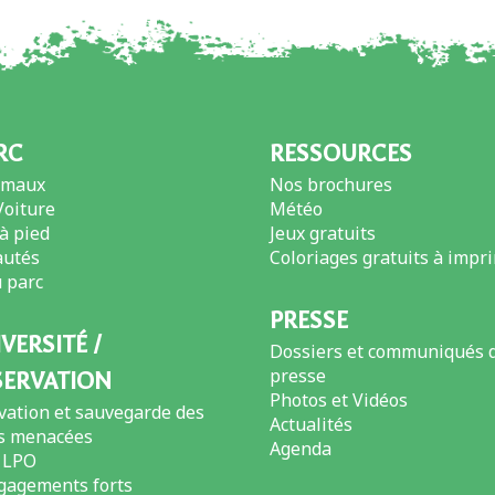
RC
RESSOURCES
imaux
Nos brochures
Voiture
Météo
 à pied
Jeux gratuits
utés
Coloriages gratuits à impr
 parc
PRESSE
VERSITÉ /
Dossiers et communiqués 
presse
ERVATION
Photos et Vidéos
vation et sauvegarde des
Actualités
s menacées
Agenda
 LPO
gagements forts