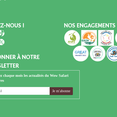
EZ-NOUS !
NOS ENGAGEMENTS 
book
stagram
TikTok
Tube
nkedIn
X
ONNER À NOTRE
LETTER
z chaque mois les actualités du Wow Safari
res