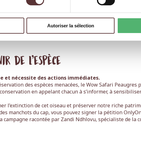
onomique des colonies de manchots, notamment celle
ns de rands (monnaie de l’Afrique du Sud) par an
sauvegarde de l’espèce bénéficie aussi aux
Autoriser la sélection
ir de l’espèce
ue et nécessite des actions immédiates.
réservation des espèces menacées, le Wow Safari Peaugres 
e conservation en appelant chacun à s’informer, à sensibiliser
 l’extinction de cet oiseau et préserver notre riche patrim
 des manchots du cap, vous pouvez signer la pétition OnlyO
a campagne racontée par Zandi Ndhlovu, spécialiste de la 