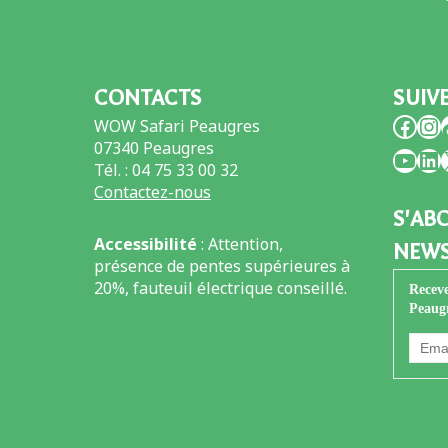
CONTACTS
SUIV
Face
In
WOW Safari Peaugres
07340 Peaugres
You
Li
Tél. : 04 75 33 00 32
Contactez-nous
S'AB
Accessibilité
: Attention,
NEWS
présence de pentes supérieures à
20%, fauteuil électrique conseillé.
Receve
Peaug