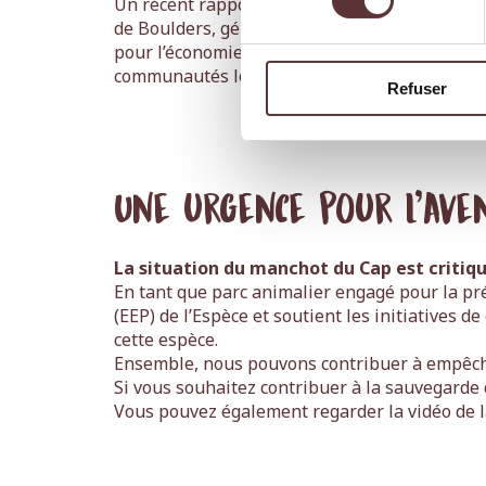
Un récent rapport a estimé que la valeur éc
de Boulders, génère entre 613 et 2 702 millio
pour l’économie locale. Cela démontre que la 
communautés locales.
Refuser
Une urgence pour l’aven
La situation du manchot du Cap est critiq
En tant que parc animalier engagé pour la p
(EEP) de l’Espèce et soutient les initiatives d
cette espèce.
Ensemble, nous pouvons contribuer à empêcher
Si vous souhaitez contribuer à la sauvegarde
Vous pouvez également regarder la vidéo de l