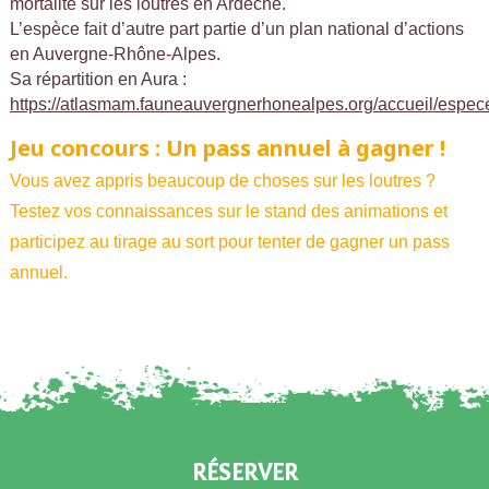
mortalité sur les loutres en Ardèche.
L’espèce fait d’autre part partie d’un plan national d’actions
en Auvergne-Rhône-Alpes.
Sa répartition en Aura :
https://atlasmam.fauneauvergnerhonealpes.org/accueil/espe
Jeu concours : Un pass annuel à gagner !
Vous avez appris beaucoup de choses sur les loutres ?
Testez vos connaissances sur le stand des animations et
participez au tirage au sort pour tenter de gagner un pass
annuel.
RÉSERVER