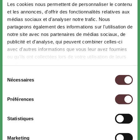
Conservation et sauvegarde des espèces menacées
Les cookies nous permettent de personnaliser le contenu
Refuge LPO
et les annonces, d'offrir des fonctionnalités relatives aux
Des engagements forts
médias sociaux et d'analyser notre trafic. Nous
partageons également des informations sur l'utilisation de
notre site avec nos partenaires de médias sociaux, de
RESSOURCES
publicité et d'analyse, qui peuvent combiner celles-ci
Nos brochures
avec d'autres informations que vous leur avez fournies
Météo
ou qu'ils ont collectées lors de votre utilisation de leurs
Jeux gratuits
services.
Coloriages gratuits à imprimer
Sélection
Nécessaires
du
PRESSE
consentement
Dossiers et communiqués de presse
Photos et Vidéos
Préférences
Actualités
Agenda
Statistiques
RECRUTEMENT
Marketing