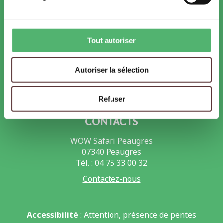
Offres d’emploi et de stages
Les métiers du zoo
Tout autoriser
PARTENAIRES
Pass Ardèche
Hébergeurs
Autoriser la sélection
Refuser
CONTACTS
WOW Safari Peaugres
07340 Peaugres
Tél. : 04 75 33 00 32
Contactez-nous
Accessibilité
: Attention, présence de pentes