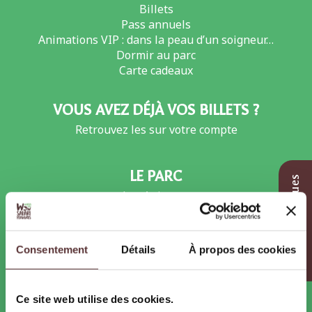
Billets
Pass annuels
Animations VIP : dans la peau d’un soigneur…
Dormir au parc
Carte cadeaux
VOUS AVEZ DÉJÀ VOS BILLETS ?
Retrouvez les sur votre compte
LE PARC
Infos pratiques
Les Animaux
Safari Voiture
Circuit à pied
Nouveautés
Consentement
Détails
À propos des cookies
Plan du parc
BIODIVERSITÉ / CONSERVATION
Ce site web utilise des cookies.