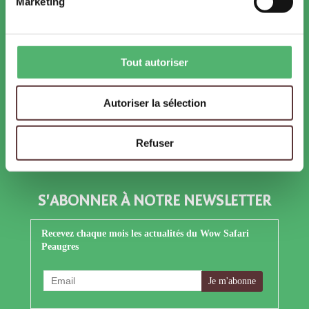
Accessibilité
: Attention, présence de pentes
Marketing
supérieures à 20%, fauteuil électrique conseillé.
SUIVEZ-NOUS !
Tout autoriser
Facebook
Instagram
TikTok
Autoriser la sélection
YouTube
LinkedIn
X
Refuser
S'ABONNER À NOTRE NEWSLETTER
Recevez chaque mois les actualités du Wow Safari
Peaugres