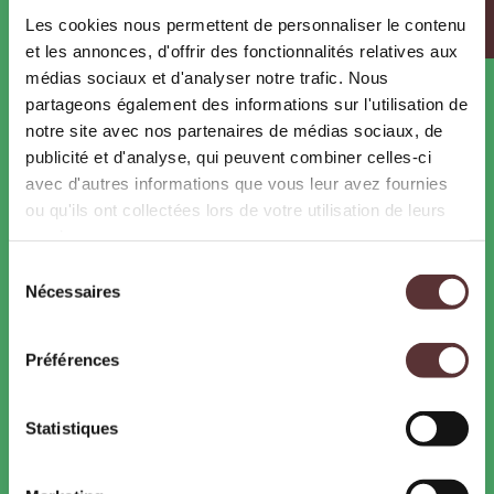
Les cookies nous permettent de personnaliser le contenu
Offres d’emploi et de stages
et les annonces, d'offrir des fonctionnalités relatives aux
Les métiers du zoo
médias sociaux et d'analyser notre trafic. Nous
partageons également des informations sur l'utilisation de
PARTENAIRES
notre site avec nos partenaires de médias sociaux, de
Pass Ardèche
publicité et d'analyse, qui peuvent combiner celles-ci
Hébergeurs
avec d'autres informations que vous leur avez fournies
ou qu'ils ont collectées lors de votre utilisation de leurs
services.
Sélection
CONTACTS
Nécessaires
du
consentement
WOW Safari Peaugres
07340 Peaugres
Préférences
Tél. : 04 75 33 00 32
Contactez-nous
Statistiques