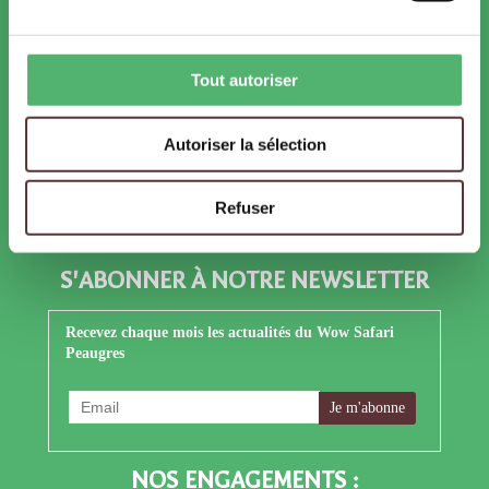
SUIVEZ-NOUS !
Facebook
Instagram
TikTok
Tout autoriser
Autoriser la sélection
YouTube
LinkedIn
X
Refuser
S'ABONNER À NOTRE NEWSLETTER
Recevez chaque mois les actualités du Wow Safari
Peaugres
NOS ENGAGEMENTS :