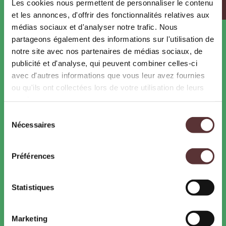
Les cookies nous permettent de personnaliser le contenu
Les métiers du zoo
et les annonces, d'offrir des fonctionnalités relatives aux
médias sociaux et d'analyser notre trafic. Nous
PARTENAIRES
partageons également des informations sur l'utilisation de
Pass Ardèche
notre site avec nos partenaires de médias sociaux, de
Hébergeurs
publicité et d'analyse, qui peuvent combiner celles-ci
avec d'autres informations que vous leur avez fournies
ou qu'ils ont collectées lors de votre utilisation de leurs
services.
CONTACTS
Sélection
Nécessaires
du
WOW Safari Peaugres
consentement
07340 Peaugres
Tél. : 04 75 33 00 32
Préférences
Contactez-nous
Statistiques
Accessibilité
: Attention, présence de pentes
Marketing
supérieures à 20%, fauteuil électrique conseillé.