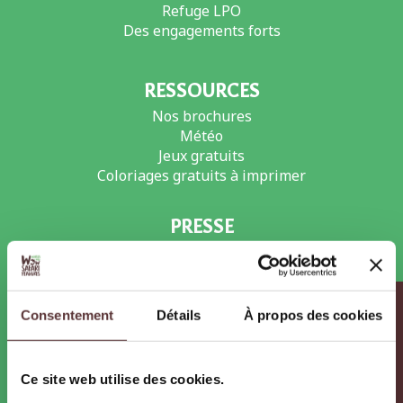
Refuge LPO
Des engagements forts
RESSOURCES
Nos brochures
Météo
Jeux gratuits
Coloriages gratuits à imprimer
PRESSE
Dossiers et communiqués de presse
Photos et Vidéos
Actualités
Infos pratiques
Agenda
Consentement
Détails
À propos des cookies
RECRUTEMENT
Ce site web utilise des cookies.
Offres d’emploi et de stages