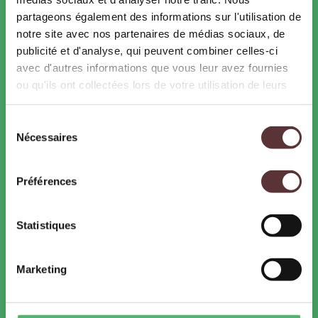
Hébergeurs
partageons également des informations sur l'utilisation de
notre site avec nos partenaires de médias sociaux, de
publicité et d'analyse, qui peuvent combiner celles-ci
avec d'autres informations que vous leur avez fournies
CONTACTS
ou qu'ils ont collectées lors de votre utilisation de leurs
services.
WOW Safari Peaugres
Sélection
07340 Peaugres
Nécessaires
du
Tél. : 04 75 33 00 32
consentement
Contactez-nous
Préférences
Accessibilité
: Attention, présence de pentes
Statistiques
supérieures à 20%, fauteuil électrique conseillé.
SUIVEZ-NOUS !
Marketing
Facebook
Instagram
TikTok