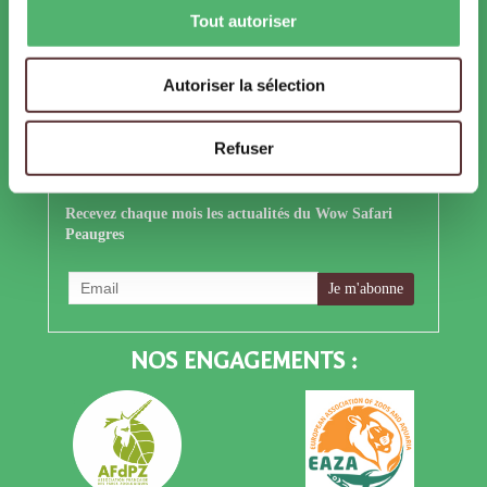
Tout autoriser
YouTube
LinkedIn
X
Autoriser la sélection
Refuser
S'ABONNER À NOTRE NEWSLETTER
Recevez chaque mois les actualités du Wow Safari
Peaugres
NOS ENGAGEMENTS :