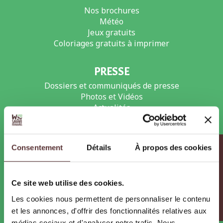
Nos brochures
Météo
Jeux gratuits
Coloriages gratuits à imprimer
PRESSE
Dossiers et communiqués de presse
Photos et Vidéos
Actualités
Agenda
Consentement
Détails
À propos des cookies
Infos pratiques
RECRUTEMENT
Offres d’emploi et de stages
Les métiers du zoo
Ce site web utilise des cookies.
Les cookies nous permettent de personnaliser le contenu
PARTENAIRES
et les annonces, d'offrir des fonctionnalités relatives aux
Pass Ardèche
médias sociaux et d'analyser notre trafic. Nous