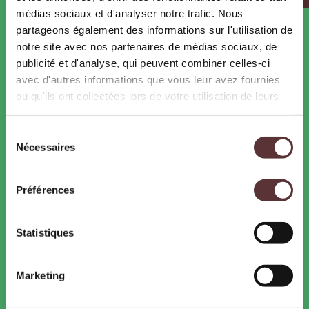
PARTENAIRES
médias sociaux et d'analyser notre trafic. Nous
Pass Ardèche
partageons également des informations sur l'utilisation de
Hébergeurs
notre site avec nos partenaires de médias sociaux, de
publicité et d'analyse, qui peuvent combiner celles-ci
avec d'autres informations que vous leur avez fournies
ou qu'ils ont collectées lors de votre utilisation de leurs
CONTACTS
services.
Sélection
WOW Safari Peaugres
Nécessaires
du
07340 Peaugres
Tél. : 04 75 33 00 32
consentement
Contactez-nous
Préférences
Statistiques
Accessibilité
: Attention, présence de pentes
supérieures à 20%, fauteuil électrique conseillé.
Marketing
SUIVEZ-NOUS !