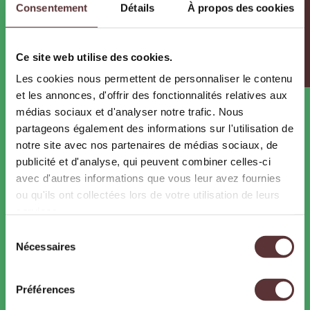
Infos pratiques
Consentement
Détails
À propos des cookies
PRESSE
Dossiers et communiqués de presse
Photos et Vidéos
Ce site web utilise des cookies.
Actualités
Agenda
Les cookies nous permettent de personnaliser le contenu
et les annonces, d'offrir des fonctionnalités relatives aux
médias sociaux et d'analyser notre trafic. Nous
RECRUTEMENT
partageons également des informations sur l'utilisation de
Offres d’emploi et de stages
notre site avec nos partenaires de médias sociaux, de
Les métiers du zoo
publicité et d'analyse, qui peuvent combiner celles-ci
avec d'autres informations que vous leur avez fournies
ou qu'ils ont collectées lors de votre utilisation de leurs
PARTENAIRES
services.
Pass Ardèche
Sélection
Hébergeurs
Nécessaires
du
consentement
Préférences
CONTACTS