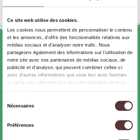
Ce site web utilise des cookies.
Les cookies nous permettent de personnaliser le contenu
et les annonces, d'offrir des fonctionnalités relatives aux
médias sociaux et d'analyser notre trafic. Nous
RÉSERVER
partageons également des informations sur l'utilisation de
Billets
notre site avec nos partenaires de médias sociaux, de
Pass annuels
publicité et d'analyse, qui peuvent combiner celles-ci
Animations VIP : dans la peau d’un soigneur…
avec d'autres informations que vous leur avez fournies
Dormir au parc
ou qu'ils ont collectées lors de votre utilisation de leurs
Carte cadeaux
services.
Sélection
VOUS AVEZ DÉJÀ VOS BILLETS ?
Nécessaires
du
Retrouvez les sur votre compte
consentement
Préférences
LE PARC
Les Animaux