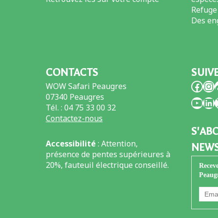
Refuge
Des en
CONTACTS
SUIV
Face
In
WOW Safari Peaugres
07340 Peaugres
You
Li
Tél. : 04 75 33 00 32
Contactez-nous
S'AB
Accessibilité
: Attention,
NEWS
présence de pentes supérieures à
20%, fauteuil électrique conseillé.
Receve
Peaug