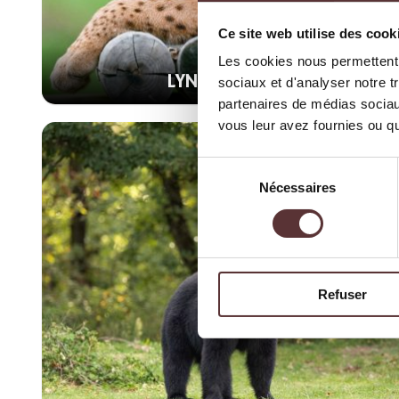
Ce site web utilise des cook
Les cookies nous permettent d
LYNX BORÉAL
sociaux et d'analyser notre t
partenaires de médias sociaux
vous leur avez fournies ou qu'
Sélection
Nécessaires
du
consentement
Refuser