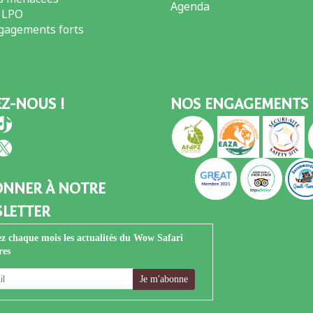
Agenda
 LPO
gagements forts
EZ-NOUS !
NOS ENGAGEMENTS 
book
stagram
TikTok
Tube
nkedIn
X
ONNER À NOTRE
LETTER
z chaque mois les actualités du Wow Safari
res