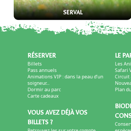
SERVAL
RÉSERVER
LE PA
Billets
Les An
Pass annuels
Safari 
Animations VIP : dans la peau d’un
Circuit
soigneur…
Nouvea
Dormir au parc
Plan du
Carte cadeaux
BIODI
VOUS AVEZ DÉJÀ VOS
CONS
BILLETS ?
Conser
Retrouvez les sur votre compte
espèce