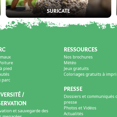
SURICATE
RC
RESSOURCES
imaux
Nos brochures
Voiture
Météo
 à pied
Jeux gratuits
utés
Coloriages gratuits à impr
 parc
PRESSE
VERSITÉ /
Dossiers et communiqués 
presse
ERVATION
Photos et Vidéos
vation et sauvegarde des
Actualités
s menacées