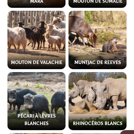
MARA
MOUTON DE SOMALIE
MOUTON DE VALACHIE
MUNTJAC DE REEVES
PÉCARI À LÈVRES
BLANCHES
RHINOCÉROS BLANCS