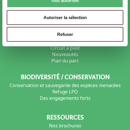
Tout autoriser
Retrouvez les sur votre compte
Autoriser la sélection
LE PARC
Les Animaux
Refuser
Safari Voiture
Circuit à pied
Nouveautés
Plan du parc
BIODIVERSITÉ / CONSERVATION
Conservation et sauvegarde des espèces menacées
Refuge LPO
Des engagements forts
RESSOURCES
Nos brochures